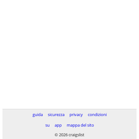
guida
sicurezza
privacy
condizioni
su
app
mappa del sito
© 2026 craigslist