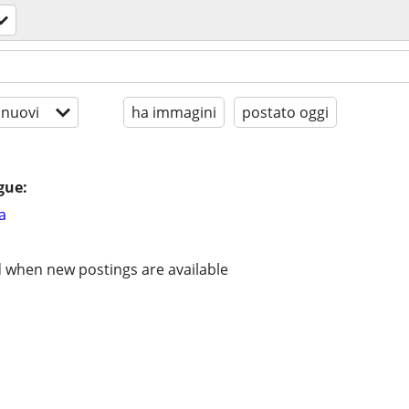
 nuovi
ha immagini
postato oggi
gue:
a
d when new postings are available