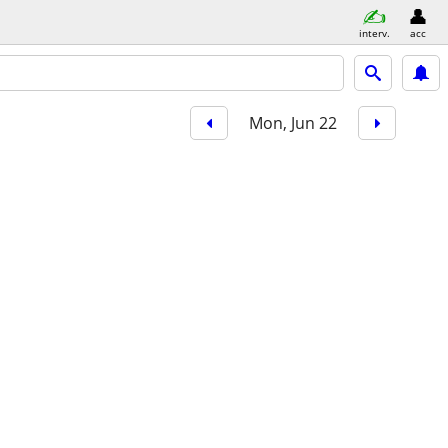
interv.
acc
Mon, Jun 22