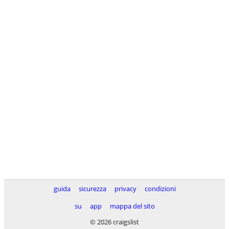
guida
sicurezza
privacy
condizioni
su
app
mappa del sito
© 2026 craigslist