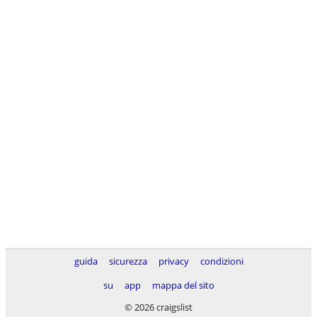
guida
sicurezza
privacy
condizioni
su
app
mappa del sito
© 2026 craigslist